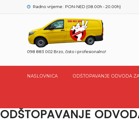
Radno vrijeme : PON-NED (08.00h - 20.00h)
098 883 002 Brzo, čisto i profesionalno!
NASLOVNICA
ODŠTOPAVANJE ODVODA ZA
ODŠTOPAVANJE ODVOD