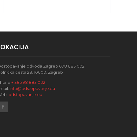
LOKACIJA
dštopavanje odvoda Zagreb 098 883 002
olnička cesta 28, 10000, Zagreb
hone:
+ 385 98 883 002
mail:
info@odstopavanje.eu
Web:
odstopavanje.eu